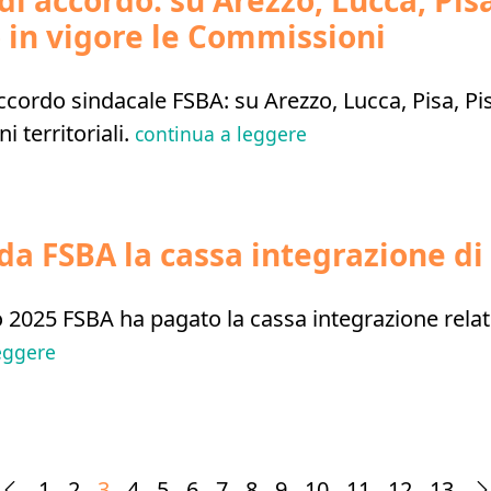
di accordo: su Arezzo, Lucca, Pisa
 in vigore le Commissioni
accordo sindacale FSBA: su Arezzo, Lucca, Pisa, Pis
 territoriali.
continua a leggere
da FSBA la cassa integrazione d
o 2025 FSBA ha pagato la cassa integrazione relat
eggere
1
2
3
4
5
6
7
8
9
10
11
12
13