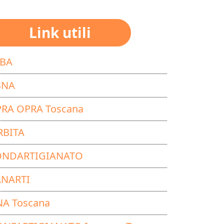
Link utili
SBA
BNA
PRA OPRA Toscana
RBITA
ONDARTIGIANATO
ANARTI
NA Toscana