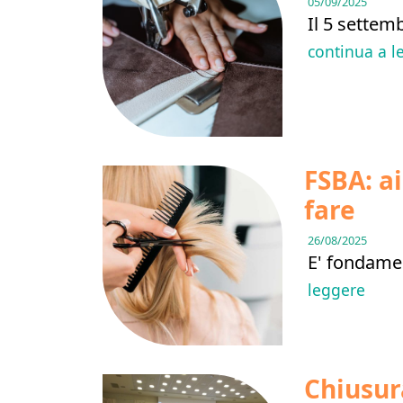
05/09/2025
Il 5 settem
continua a l
FSBA: ai
fare
26/08/2025
E' fondame
leggere
Chiusura